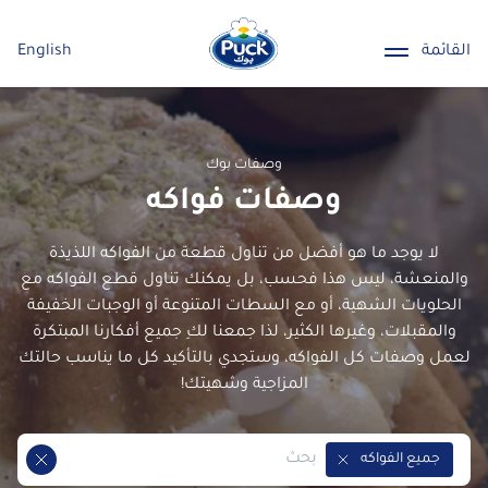
القائمة
English
وصفات بوك
وصفات فواكه
لا يوجد ما هو أفضل من تناول قطعة من الفواكه اللذيذة
والمنعشة، ليس هذا فحسب، بل يمكنك تناول قطع الفواكه مع
الحلويات الشهية، أو مع السطات المتنوعة أو الوجبات الخفيفة
والمقبلات، وغيرها الكثير، لذا جمعنا لكِ جميع أفكارنا المبتكرة
لعمل وصفات كل الفواكه، وستجدي بالتأكيد كل ما يناسب حالتك
المزاجية وشهيتك!
جميع الفواكه
Remove Tag