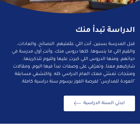
الدراسة تبدأ منك
قبل المدرسة بسنين، أنتِ اللي علّمتيهم. النصائح، والعادات،
والقيم اللي ما ينسوها، كلها دروس منك، وأنتِ أول مدرسة في
حياتهم، ومنها الدروس اللي كبرتِ عليها ولليوم تتذكرينها،
شاركيهم معنا، وتعرّفي على وصفات نبدأ فيها اليوم، ومقالات
ومنتجات تمشّي معك العام الدراسي كله. واكتشفي مسابقة
"العودة للمدارس" لفرصة الفوز برسوم سنة دراسية كاملة.
ابدئي السنة الدراسية