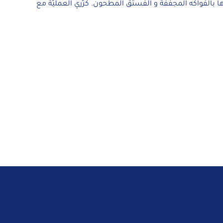
بالفواكه المجففة و الفستق المطحون. كرّري العمليّة مع