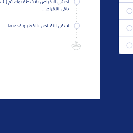
احشي الاقراص بقشطة بوك ثم زينيها 
باقي الأقراص.
اسقي الأقراص بالقطر و قدميها.