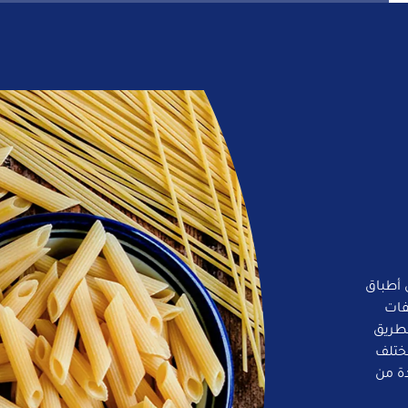
 أطباق
فات
لطريق
ختلف
ة من