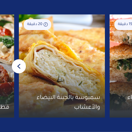
1 دقيقة
20 دقيقة
ء
سمبوسة بالجبنة البيضاء
والأعشاب
فطائ