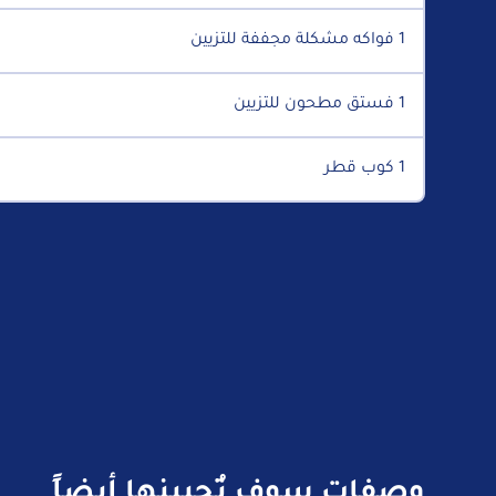
1 فواكه مشكلة مجففة للتزيين
1 فستق مطحون للتزيين
1 كوب قطر
وصفات سوف تُحبينها أيضاً