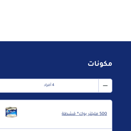
مكونات
4 أفراد
500 مليلتر بوك® قشطة