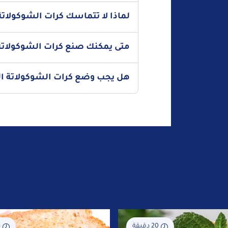
تكمن الحيلة في استخدام يديك بأقل قدر الإمكا
لماذا لا تتماسك كرات الشوكولاتة
هنا) واستخدمي ملعقة أخرى لجعلها تكون على
لاستكمال الشكل، ورشي المكون المختار عليها و
يكمن السبب الأكثر شيوعًا في وجود كمية كبيرة 
قفازات المطبخ.
متى يمكنك صنع كرات الشوكولاتة
الذهبية حيث تكون نسبة الشوكولاتة إلى الكريمة 2:1. تأكدي من وزن كلا المكونين للحصول على النسب الدقي
عند تخزينها بشكل صحيح (في حاوية محكمة الإغ
هل يجب وضع كرات الشوكولاتة الم
الآن كل ما عليك فعله هو مقاومة الإغراء في كل
بالتأكيد. بعد صنع كرات الشوكولاتة، ضعيها في
اتركي وقتًا كافيًا لتتغير حرارتها قبل التقديم.
20 دقيقة
5