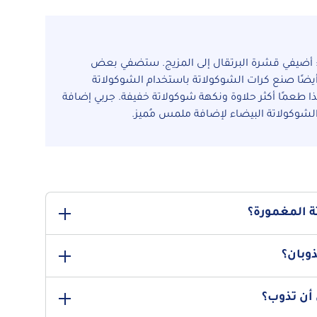
 أضيفي قشرة البرتقال إلى المزيج. ستضفي بعض
يضًا صنع كرات الشوكولاتة باستخدام الشوكولاتة
ذا طعمًا أكثر حلاوة ونكهة شوكولاتة خفيفة. جربي إضافة
شوكولاتة البيضاء لإضافة ملمس مُميز.
 المغمورة؟
الممارسة لتحسينها، إلا أن هناك العديد من الأدوات التي يمكن
وبان؟
لاتة أو الحلوى أمرًا ضروريًا، وستُساعدك في غمر كرات
لال القيام بالعملية. بمجرد الانتهاء من الغمس، ضعيها على
درجة الحرارة المثالية لتقديمها هي حوالي 18 درجة مئوية (درجة حرارة الغرفة). قبل ذلك، ضعيها في الثلاجة في
رارة الغرفة.
أن تذوب؟