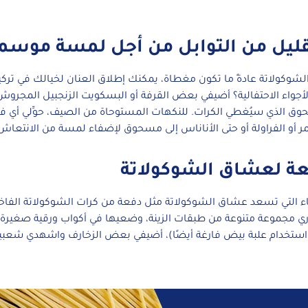
ليل من التوابل من أجل لمسة موسم
 الشوكولاتة عادةً ما تكون مغطاة، يمكنك إطلاق العنان لخيالك في تركي
جواء الاحتفالية؟ أضيفي بعض القرفة أو البسكويت الزنجبيل المجروش أ
حوق الذي سيُغطي الكرات. للنكهات المستوحاة من الصيف، حوِّلي أي 
مر أو الفراولة أو حتى الأناناس إلى مسحوق لإضفاء لمسة من الانتعاش
عة لعشاق الشوكولاتة
اء التي تسعد عشاق الشوكولاتة مثل دفعة من كرات الشوكولاتة الفاخ
اري مجموعة متنوعة من طبقات الزينة، وضعيها في أكواب ورقية صغيرة،
ستخدام علبة بيض فارغة أيضًا)، أضيفي بعض الزخارف واشهدي شعبي