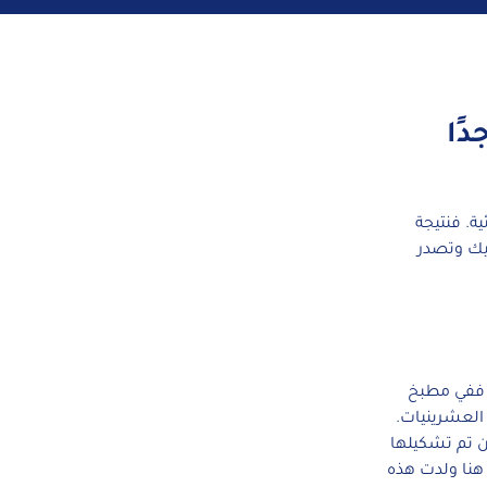
ًا
ية. فنتيجة
يك وتصدر
! ففي مطبخ
العشرينيات.
ن تم تشكيلها
 هنا ولدت هذه