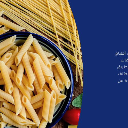
 أطباق
فات
لطريق
ختلف
ة من