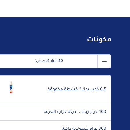
مكونات
40 أفراد (حصص)
0.5 كوب بوك® قشطة مخفوقة
100 غرام زبدة ، بدرجة حرارة الغرفة
300 غرام شكولاتة داكنة