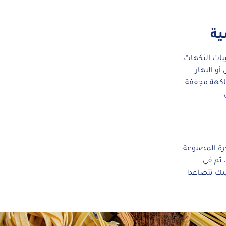
ية
بات النكهات.
و البهار
فاكهة مجففة
.
رة المصنوعة
 ثم في
تك تتصاعد!