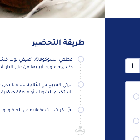
طريقة التحضير
قطِّعي الشوكولاتة. أضيفي بوك قشط
75 درجة مئوية. أزيليها من على النار. أضيفي الشوكولاتة وقلبي حتى تذوب تمامًا.
باستخدام الشوبك أو ملعقة صغيرة.
لفِّي كرات الشوكولاتة في الكاكاو أو