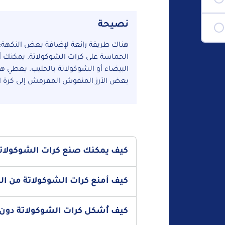
نصيحة
هناك طريقة رائعة لإضافة بعض النكهة:
الحماسة على كرات الشوكولاتة. يمكنك أ
البيضاء أو الشوكولاتة بالحليب. يعطي ه
بعض الأرز المنفوش المقرمش إلى كرة ال
كيف يمكنك صنع كرات الشوكولاتة
على الرغم من أن تقنية الغمس قد تستغرق بعض 
كيف أمنع كرات الشوكولاتة من الذ
أن تساعدك في ذلك. تُعد أداة غمس كرات الشوكو
الشوكولاتة بسهولة دون فقدانها أو تكسيرها خ
إن 
صينية خبز مغطاة بورق الزبدة واتركها في درجة ح
كيف أُشكل كرات الشوكولاتة دون 
حاوية محكمة الإغلاق.