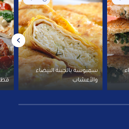
ء
سمبوسة بالجبنة البيضاء
والأعشاب
فطائ