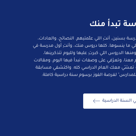
سة تبدأ منك
سة بسنين، أنتِ اللي علّمتيهم. النصائح، والعادات،
للي ما ينسوها، كلها دروس منك، وأنتِ أول مدرسة في
منها الدروس اللي كبرتِ عليها ولليوم تتذكرينها،
معنا، وتعرّفي على وصفات نبدأ فيها اليوم، ومقالات
تمشّي معك العام الدراسي كله. واكتشفي مسابقة
للمدارس" لفرصة الفوز برسوم سنة دراسية كاملة.
ي السنة الدراسية