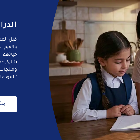
الدرا
قبل المدر
والقيم ا
حياتهم، و
شاركيهم 
ومنتجات 
"العودة 
ابدئ