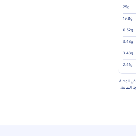
25g
19.8g
0.52g
3.43g
3.43g
2.41g
في الوجبة