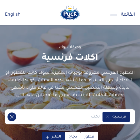
القائمة
English
وصفات بوك
اكلات فرنسية
المطبخ الفرنسي معروفة بوجباته المميزة، سواء كانت للفطور، او
الغداء أو حتى العشاء، كما تشتهر هذه الوجبات بكونها خفيفة،
لذيذة وسهلة التحضير، انغمسي معنا في عالم مليء بأشهى
وصفات الأكلات الفرنسية، وجربي ما تفضلين منها الآن!
فرنسية
Remove Tag
فطور
دجاج
الفلتر