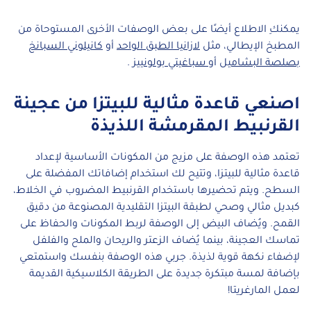
يمكنكِ الاطلاع أيضًا على بعض الوصفات الأخرى المستوحاة من
المطبخ الإيطالي، مثل
لازانيا الطبق الواحد
أو
كانيلوني السبانخ
بصلصة البشاميل
أو
سباغيتي بولونييز
.
اصنعي قاعدة مثالية للبيتزا من عجينة
القرنبيط المقرمشة اللذيذة
تعتمد هذه الوصفة على مزيج من المكونات الأساسية لإعداد
قاعدة مثالية للبيتزا، وتتيح لك استخدام إضافاتك المفضلة على
السطح. ويتم تحضيرها باستخدام القرنبيط المضروب في الخلاط،
كبديل مثالي وصحي لطبقة البيتزا التقليدية المصنوعة من دقيق
القمح. ويُضاف البيض إلى الوصفة لربط المكونات والحفاظ على
تماسك العجينة، بينما يُضاف الزعتر والريحان والملح والفلفل
لإضفاء نكهة قوية لذيذة. جربي هذه الوصفة بنفسك واستمتعي
بإضافة لمسة مبتكرة جديدة على الطريقة الكلاسيكية القديمة
لعمل المارغريتا!