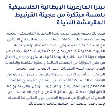
بيتزا المارغريتا الإيطالية الكلاسيكية
بلمسة مبتكرة من عجينة القرنبيط
المقرمشة اللذيذة
نقدم لك وصفة شهية جديدة لبيتزا المارغريتا الكلاسيكية اللذيذة.
وتعتمد وصفتنا على النكهات التقليدية الأصلية للمطبخ الإيطالي
مع لمسة مبتكرة جديدة، وهي: إعداد قاعدة البيتزا من عجينة
القرنبيط المقرمشة. فهي تخلق قوامًا مقرمشًا خفيفًا يختلف عن
قوام عجينة القمح التقليدية، بينما تضيف مستوى جديد من المذاق
من خلال الموازنة بين النكهات المالحة والحلوة للقاعدة والنكهات
القوية الأخرى لبقية المكونات. وعلى الرغم من هذه اللمسة
المبتكرة، إلا أننا ندرك جيدًا أن بيتزا المارغريتا لا يمكن أن تخلو من
الإضافات الكلاسيكية الأصلية التي لا تقاوم، مثل مزيج صلصة
الطماطم وجبن الموزاريلا والريحان وزيت الزيتون، والتي تمتزج معًا
لتخلق توازنًا مدهشًا بين المذاق الشهي والقوام المتماسك. من
المعروف أن البيتزا هي محبوبة الملايين حول العالم، لذا ننصحك
بإعداد هذه الوصفة التي ستبهر عائلتك وأصدقائك.