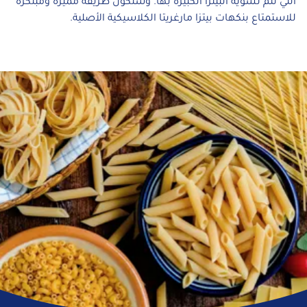
التي تتم تسوية البيتزا الكبيرة بها. وستكون طريقة مميزة ومبتكرة
للاستمتاع بنكهات بيتزا مارغريتا الكلاسيكية الأصلية.