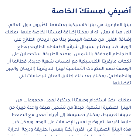
أضيفي لمستكِ الخاصة
بيتزا المارغريتا هي بيتزا كلاسيكية يعشقها الكثيرون حول العالم،
لكن هذا لا يعني أنه لا يمكننا إضافة لمستنا الخاصة عليها. يمكنكِ
إضافة القليل من صلصة البيستو بدلًا من الريحان الطازج على
الوجه، كما يمكنكِ استبدال شرائح الطماطم الطازجة بقطع
الطماطم المجففة بالشمس. وبهذه الطريقة، ستحصلين على
نكهات مارغريتا الكلاسيكية مع لمسات شهية جديدة. فطالما أن
الوصفة تضم المكونات الأساسية لبيتزا المارغريتا (الريحان والجبن
والطماطم)، يمكنكِ بعد ذلك إطلاق العنان للإضافات التي
تفضلينها.
يمكنكِ أيضًا استخدام وصفتنا المبتكرة لعمل مجموعات من
البيتزا الصغيرة الشهية. فبدلاً من تشكيل طبقة واحدة كبيرة من
عجينة القرنبيط، يمكنكِ تقسيمها إلى أجزاء أصغر، مع الضغط
عليها لفردها، ثم وضع نفس الإضافات على الوجه. ويمكن خبز
هذه البيتزا الصغيرة في الفرن أيضًا بنفس الطريقة ودرجة الحرارة