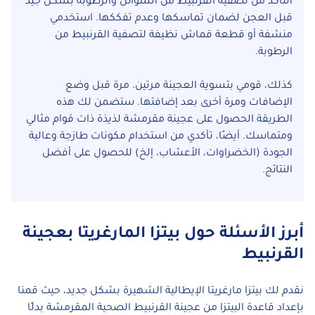
التأكد من تصفية القرنبيط من السوائل والرطوبة بشكل جيد
قبل العجن لضمان تماسكها وعدم تفككها. استخدمي
منشفة أو قطعة قماش نظيفة لتصفية القرنبيط من
الرطوبة.
كذلك، قومي بتسوية العجينة مرتين. مرة قبل وضع
الإضافات ومرة أخرى بعد إضافتها. ستضمن لك هذه
الطريقة الحصول على عجينة مقرمشة لذيذة ذات قوام مثالي
ومتماسك. أيضًا، تأكدي من استخدام مكونات طازجة وعالية
الجودة (الخضراوات، الأعشاب، إلخ) للحصول على أفضل
النتائج.
أبرز الأسئلة حول بيتزا المارغريتا بعجينة
القرنبيط
نقدم لك بيتزا مارغريتا الإيطالية الشهيرة بشكل جديد، حيث قمنا
بإعداد قاعدة البيتزا من عجينة القرنبيط الصحية المقرمشة بدلًا