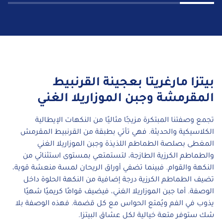
بيتزا مارغريتا بعجينة القرنبيط
المقرمشة وجبن الموزاريلا الغني
تجمع وصفتنا المبتكرة مزيجًا مثاليًا من النكهات الإيطالية
الكلاسيكية والحديثة. فهي تأتي بطبقة من القرنبيط المقرمش
المغطى بصلصة الطماطم اللذيذة وجبن الموزاريلا الغني
والطماطم الكرزية الطازجة، لتستمتعي بمستوى استثنائي من
النكهة والقوام. فبينما تضفي أوراق الريحان لمسة منعشة قوية،
تضيف الطماطم الكرزية درجة إضافية من النكهة الحلوة داخل
الوصفة. أما جبن الموزاريلا الغني، فيضيف قوامًا كريميًا شهيًا
يذوب في الفم ويُمتع الحواس مع كل قضمة. فهذه الوصفة بلا
شك ستوفر متعة خيالية لكل عشاق البيتزا.