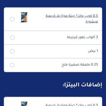
0.5 كوب بوك® جبنة موزاريلا كريمية
مبشورة
3 أكواب زهور قرنبيط
1 بيض
0.25 ملعقة صغيرة ملح
إضافات البيتزا:
0.5 كوب بوك® جبنة موزاريلا كريمية