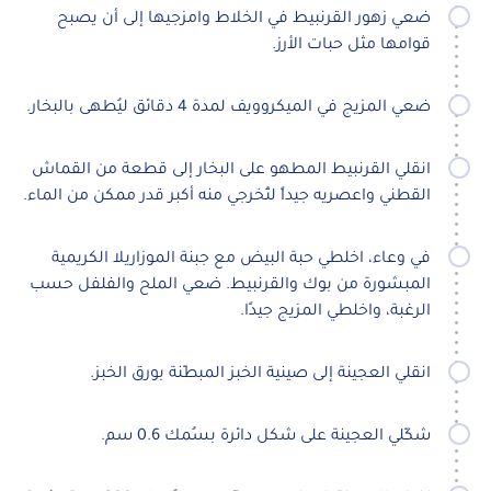
ضعي زهور القرنبيط في الخلاط وامزجيها إلى أن يصبح
قوامها مثل حبات الأرز.
ضعي المزيج في الميكروويف لمدة 4 دقائق ليُطهى بالبخار.
انقلي القرنبيط المطهو على البخار إلى قطعة من القماش
القطني واعصريه جيداً لتُخرجي منه أكبر قدر ممكن من الماء.
في وعاء، اخلطي حبة البيض مع جبنة الموزاريلا الكريمية
المبشورة من بوك والقرنبيط. ضعي الملح والفلفل حسب
الرغبة، واخلطي المزيج جيدًا.
انقلي العجينة إلى صينية الخبز المبطّنة بورق الخبز.
شكّلي العجينة على شكل دائرة بسُمك 0.6 سم.