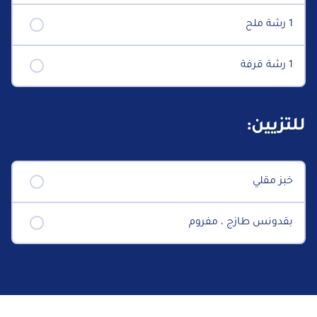
1 رشة ملح
1 رشة قرفة
للتزيين:
خبز مقلي
بقدونس طازج ، مفروم