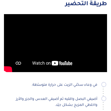
طريقة التحضير
في وعاء سخّني الزيت على حرارة متوسّطة.
أضيفي البصل واقليه ثم أضيفي العدس والجزر والأرز
واخلطي المزيج بشكل جيّد.