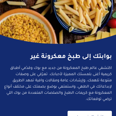
بوابتك إلى طبخ معكرونة غير
اكتشفي عالم طبخ المعكرونة من جديد مع بوك وقدّمي أطباق
كريمية أغنى بلمستك المميزة لأحبابك. تعرّفي على وصفات
متنوعة تلهمك، وإرشادات عامة ومقالات وافية تمهد الطريق
لإبداعاتك في الطهي، واستمتعي بوضع بصمتك على مختلف أنواع
المعكرونة مع كريمات الطبخ والصلصات المتعددة من بوك اللي
ترضي توقعاتك.