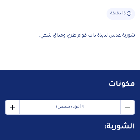
15 دقيقة
شوربة عدس لذيذة ذات قوام طري ومذاق شهي.
مكونات
4 أفراد (حصص)
الشوربة: