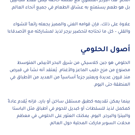
اللحم. هذا البرجر المشوي مع لمسة خاصة ليس فقط للنباتيين
بل هو طعم يستمتع به عشاق الطعام في جميع أنحاء العالم.
علاوة على ذلك، فإن قوامه الغني والمميز يجعله رائعاً للشواء
والقلي – كل ما تحتاجه لتحضير برجر لذيذ لمشاركته مع الأصدقاء!
أصول الحلومي
الحلومي هو جبن كلاسيكي من شرق البحر الأبيض المتوسط
مصنوع من مزج حليب الماعز والأغنام. يُعتقد أنه نشأ في قبرص
منذ قرون عديدة ويعتبر جزءاً أساسياً من العديد من الأطباق في
المنطقة حتى اليوم.
بينما يمكن تقديمه كطبق مستقل ساخن أو بارد، فإنه يُقدم عادةً
كمكمل لذيذ للسلطات أو كبديل للحوم في أطباق مثل الباستا
والبيتزا والبرجر. اليوم، يمكنك العثور على الحلومي في معظم
محلات السوبر ماركت المحلية حول العالم.