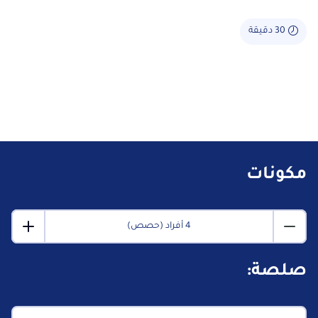
30 دقيقة
مكونات
4 أفراد (حصص)
صلصة: