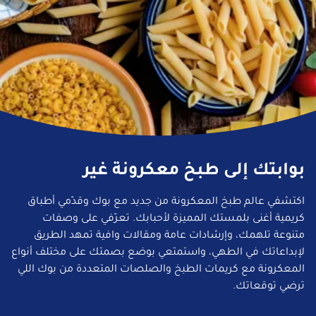
بوابتك إلى طبخ معكرونة غير
اكتشفي عالم طبخ المعكرونة من جديد مع بوك وقدّمي أطباق
كريمية أغنى بلمستك المميزة لأحبابك. تعرّفي على وصفات
متنوعة تلهمك، وإرشادات عامة ومقالات وافية تمهد الطريق
لإبداعاتك في الطهي، واستمتعي بوضع بصمتك على مختلف أنواع
المعكرونة مع كريمات الطبخ والصلصات المتعددة من بوك اللي
ترضي توقعاتك.