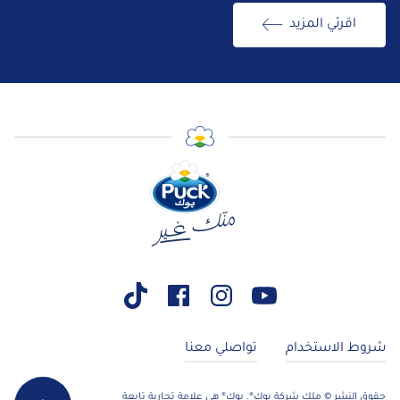
اقرئي المزيد
شروط الاستخدام
تواصلي معنا
حقوق النشر © ملك شركة بوك®. بوك® هي علامة تجارية تابعة