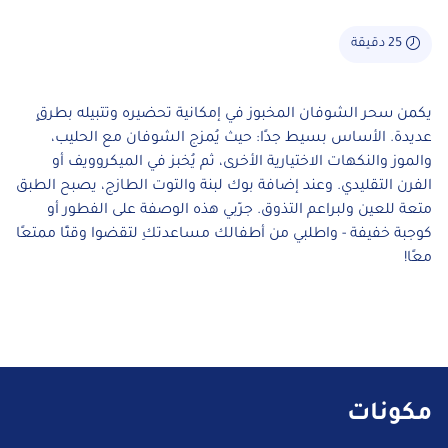
25 دقيقة
يكمن سحر الشوفان المخبوز في إمكانية تحضيره وتتبيله بطرقٍ
عديدة. الأساس بسيط جدًا: حيث يُمزج الشوفان مع الحليب،
والموز والنكهات الاختيارية الأخرى، ثم يُخبز في الميكروويف أو
الفرن التقليدي. وعند إضافة بوك لبنة والتوت الطازج، يصبح الطبق
متعة للعين ولبراعم التذوق. جرّبي هذه الوصفة على الفطور أو
كوجبة خفيفة - واطلبي من أطفالك مساعدتكِ لتقضوا وقتًا ممتعًا
معًا!
مكونات