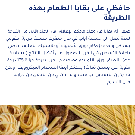
حافظي على بقايا الطعام بهذه
الطريقة
ضعي أي بقايا في وعاء محكم الإغلاق، في الجزء الأبرد من الثلاجة
لمدة تصل إلى خمسة أيام. في حال حضّرتِ حصصًا فردية، فقومي
بلفّ كل واحدة بإحكام بورق الألمنيوم أو بلاستيك التغليف. نوصي
بإعادة التسخين في الفرن للحصول على أفضل النتائج (ببساطة
غطّي الطبق بورق الألمنيوم وضعيه في فرن بدرجة حرارة 175 درجة
مئوية حتى يسخن تمامًا).يمكنكِ أيضًا استخدام الميكروويف، ولكن
قد يكون التسخين غير متساوٍ لذا تأكدي من التحقق من حرارته
قبل التقديم.