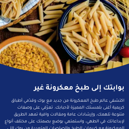
بوابتك إلى طبخ معكرونة غير
اكتشفي عالم طبخ المعكرونة من جديد مع بوك وقدّمي أطباق
كريمية أغنى بلمستك المميزة لأحبابك. تعرّفي على وصفات
متنوعة تلهمك، وإرشادات عامة ومقالات وافية تمهد الطريق
لإبداعاتك في الطهي، واستمتعي بوضع بصمتك على مختلف أنواع
المعكرونة مع كريمات الطبخ والصلصات المتعددة من بوك اللي