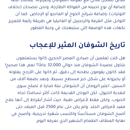
تتباين بشكل مثالي مع نعومة الشوفان وطراوته. يمكنكِ أيضًا
إضافة أي نوع تحبينه من الفواكه الطازجة، ونحن ننصحكِ (بخلاف
التوتيات) بإضافة شرائح الخوخ أو المانجو أو الإجاص. كما أن
التوابل مثل القرفة والزنجبيل أو الفانيليا هي طريقة رائعة للتعزيز
نكهات هذه الوصفة التي ستبهجك في وجبة الفطور.
تاريخ الشوفان المثير للإعجاب
هل كنتِ تعلمين أن صيادي العصر الحجري كانوا يستمتعون
بتناول عصيدة الشوفان منذ حوالي 32,000 عامًا؟ نعم، هذا صحيح!
فقد كانون يقومون بطحنه إلى دقيق، ثم كانوا على الأرجح يغلونه
أو يخبزونه على شكل خبز مسطح بسيط. وبعد بضعة آلاف من
السنين، اعتبر الرومان أن الشوفان نبتة ضارة لا تصلح سوى
لتغذية الخيول، لكن اليونان القديمة كانت أكثر تسامحًا تجاه
الحبوب، ولكن فقط لأغراض طبية، حيث أشار أبقراط إلى أنها علاج
مفيد لأمراض الجلد. ولم يكن حتى عام 2500 قبل الميلاد حتى
أصبح الشوفان مستأنسًا واكتسب شهرة تدريجية، وأصبح في
نهاية المطاف الطعام الشهير الذي نعرفه اليوم.