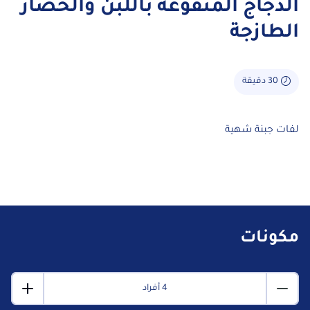
الدجاج المنقوعة باللبن والخضار
الطازجة
30 دقيقة
لفات جبنة شهية
مكونات
4 أفراد