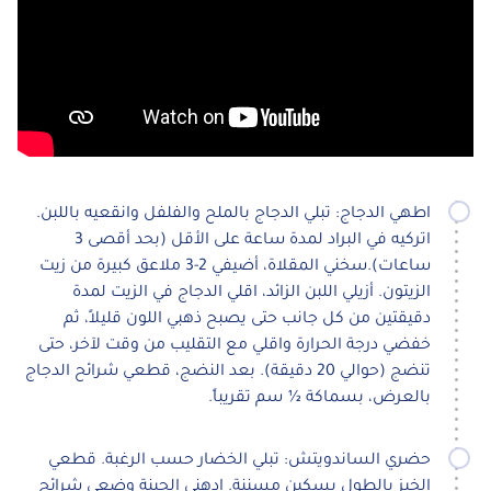
اطهي الدجاج: تبلي الدجاج بالملح والفلفل وانقعيه باللبن.
اتركيه في البراد لمدة ساعة على الأقل (بحد أقصى 3
ساعات).سخني المقلاة، أضيفي 2-3 ملاعق كبيرة من زيت
الزيتون. أزيلي اللبن الزائد، اقلي الدجاج في الزيت لمدة
دقيقتين من كل جانب حتى يصبح ذهبي اللون قليلاً، ثم
خفضي درجة الحرارة واقلي مع التقليب من وقت لآخر، حتى
تنضج (حوالي 20 دقيقة). بعد النضج، قطعي شرائح الدجاج
بالعرض، بسماكة ½ سم تقريباً.
حضري الساندويتش: تبلي الخضار حسب الرغبة. قطعي
الخبز بالطول بسكين مسننة. ادهني الجبنة وضعي شرائح