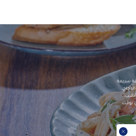
فة سريعة
لدجاج،
أطيب،
ي بوقت