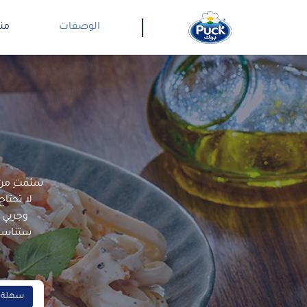
الوصفات
من
سئمتِ من 
لا تحتا
وجربي 
ستناسبك
سهلة