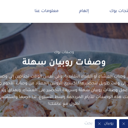
تجات بوك
إلهام
معلومات عنا
وصفات بوك
وصفات روبيان سهلة
وجبات العشاء أو الغداء التقليدية، وفي نفس الوقت تحتاجين إلى وص
ج إلى وقت طويل لتحضيرها؟ اكسري الروتين المعتاد من وجبات اللحوم وا
عمل وصفات روبيان سهلة وسريعة التحضير على العشاء، وبمذاق ولا 
 هذه الوصفات للأيام المزدحمة وسط الأسبوع، لذا جربيها واستمتع
أطول مع عائلتك!
روبيان
Remove Tag
Remove Tag