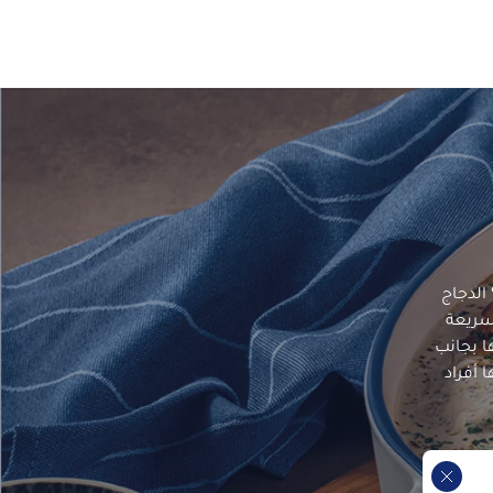
الدجاج
وسريعة
ا بجانب
 أفراد