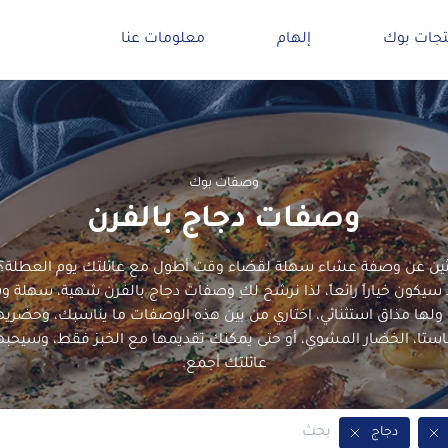
تجات بوك
إلهام
معلومات عنا
وصفات بوك
وصفات دجاج بالفرن
ين عن وصفة عشاء سهلة لقضاء وقت أطول مع عائلتك يوم العطلة؟ 
د سيكون خياراً رائعاً، لذا نرشح لكِ وصفات دجاج بالفرن شهية، سهلة 
 ولها مذاق استثنائي، اختاري من بين هذه الوصفات ما يناسبك، وحضريه
الباستا، الخضار المشوي، أو حتى يمكنك تقديمها مع الخبز فقط، وسيحبها
عائلتك أجمع.
دجاج
Remove Tag
Remove Tag