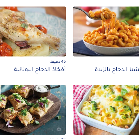
45 دقيقة
يز الدجاج بالزبدة
أفخاذ الدجاج اليونانية