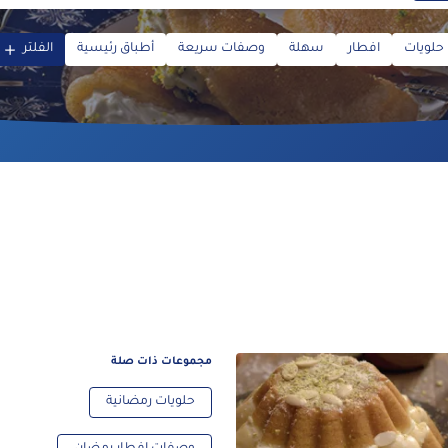
حلويات
افطار
سهلة
وصفات سريعة
أطباق رئيسية
الفلتر
مجموعات ذات صلة
حلويات رمضانية