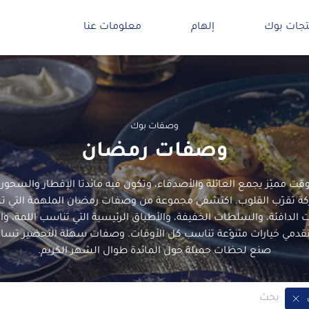
تجات بوك
إلهام
معلومات عنا
وصفات بوك
وصفات رمضان
ت مميّز يجمع العائلة والأصدقاء، وتكون فيه مائدتا الإفطار والسحو
ة تقرّب القلوب. اكتشفي مجموعة من وصفات رمضان الملهمة التي 
 الدافئة، والسلطات الخفيفة، والأطباق الرئيسية التي تناسب اللمة، وا
لتقدمي خيارات متنوّعة تناسب كل الأوقات. وصفات سهلة التحضير تسا
صنع لحظات جميلة حول المائدة طوال الشهر الكريم.
Remove Tag