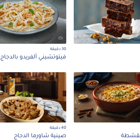
30 دقيقة
فيتوتشيني ألفريدو بالدجاج
40 دقيقة
القشطة
صينية شاورما الدجاج