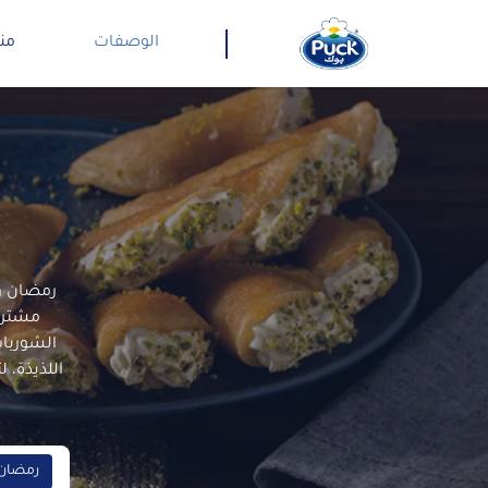
الوصفات
من
رمضان وق
مشترك
الشوربات
اللذيذة، 
رمضان