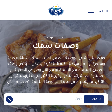
القائمة
وصفات بوك
وصفات سمك
جمعنا لكِ أشهى الوصفات لعمل أكلات سمك سهلة، مغذية،
ومبتكرة، والأهم من ذلك كله أنها لذيذة بشكل لا يمكن وصفه!
حضري السمك مع الباستا، أو مع الأرز وصوص الطحينة، أو
كحشوة مع شرائح التاكو، وغيرها الكثير من الطرق، ستجدين
بالتأكيد ما يناسبك في هذه المجموعة الملهمة، تصفحيها الآن!
سمك
Remove Tag