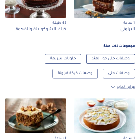
45 دقيقة
راوني
كيك الشوكولاتة والقهوة
موعات ذات صلة
وصفات حلى جوز الهند
حلويات سريعة
وصفات حلى
وصفات كيكة فراولة
 المزيد
1 ساعة