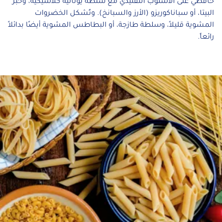
حافظي على الأسلوب التقليدي مع سلطة يونانية كلاسيكية، وخبز
البيتا، أو سباناكوريزو (الأرز والسبانخ). وتُشكل الخضروات
المشوية قليلاً، وسلطة طازجة، أو البطاطس المشوية أيضًا بدائلاً
رائعاً.