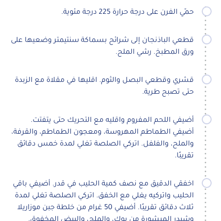
حمّي الفرن على درجة حرارة 225 درجة مئوية.
قطعي الباذنجان إلى شرائح بسماكة سنتيمتر وضعيها على
ورق المطبخ. رشي الملح.
قشري وقطعي البصل والثوم. اقليها في مقلاة مع الزبدة
حتى تصبح طرية.
أضيفي اللحم المفروم واقليه مع التحريك حتى يتفتت.
أضيفي الطماطم المهروسة، ومعجون الطماطم، والقرفة،
والملح، والفلفل. اتركي الصلصة تغلي لمدة خمس دقائق
تقريبًا.
اخفقي الدقيق مع نصف كمية الحليب في قدر. أضيفي باقي
الحليب واتركيه يغلي مع الخفق. اتركي الصلصة تغلي لمدة
ثلاث دقائق تقريبًا. أضيفي 50 غرام من خلطة جبن موزاريلا
وشيدر المبشورة من بوك، والملح، والبيض المخفوق.