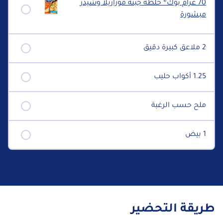
70 غرام بوك® خلطة جبنة موزاريلا وشيدر
مبشورة
2 ملاعق كبيرة دقيق
1.25 أكواب حليب
ملح حسب الرغبة
1 بيض
طريقة التحضير