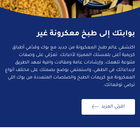
بوابتك إلى طبخ معكرونة غير
اكتشفي عالم طبخ المعكرونة من جديد مع بوك وقدّمي أطباق
كريمية أغنى بلمستك المميزة لأحبابك. تعرّفي على وصفات
متنوعة تلهمك، وإرشادات عامة ومقالات وافية تمهد الطريق
لإبداعاتك في الطهي، واستمتعي بوضع بصمتك على مختلف أنواع
المعكرونة مع كريمات الطبخ والصلصات المتعددة من بوك اللي
ترضي توقعاتك.
اقرئي المزيد