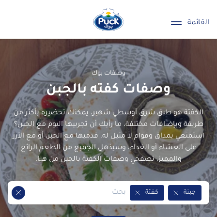
القائمة
وصفات بوك
وصفات كفته بالجبن
الكفتة هو طبق شرق أوسطي شهير، يمكنك تحضيره بأكثر من
طريقة وبإضافات مختلفة، ما رأيك أن تجربيها اليوم مع الجبن؟
استمتعي بمذاق وقوام لا مثيل له، قدميها مع الخبز، أو مع الأرز
على العشاء أو الغداء، وسيذهل الجميع من الطعم الرائع
والمميز، تصفحي وصفات الكفتة بالجبن من هنا.
جبنة
كفتة
Remove Tag
Remove Tag