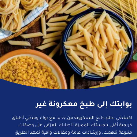
بوابتك إلى طبخ معكرونة غير
اكتشفي عالم طبخ المعكرونة من جديد مع بوك وقدّمي أطباق
كريمية أغنى بلمستك المميزة لأحبابك. تعرّفي على وصفات
متنوعة تلهمك، وإرشادات عامة ومقالات وافية تمهد الطريق