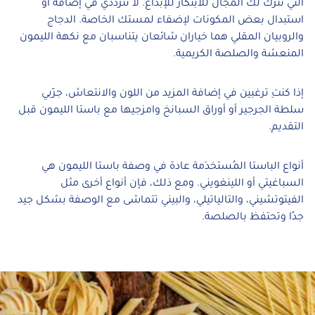
التي تترك لك المجال للابتكار للإبداع. لا تترددي في إضافة أو
استبدال بعض المكونات لإضفاء لمستك الخاصة. الدجاج
والروبيان المقلي هما خياران شائعان يتناسبان مع نكهة الليمون
المنعشة والصلصة الكريمية.
إذا كنتِ ترغبين في إضافة المزيد من اللون والانتعاش، جرّبي
سلطة الجرجير أو أوراق السبانخ وامزجيها مع باستا الليمون قبل
التقديم.
أنواع الباستا المُستخدَمة عادة في وصفة باستا الليمون هي
السباغيتي أو اللينغويني. ومع ذلك، فإن أنواع أخرى مثل
الفيتوتشيني، والتالياتيلي، والبيني تتماشى مع الوصفة بشكل جيد
جدًا وتحتفظ بالصلصة.