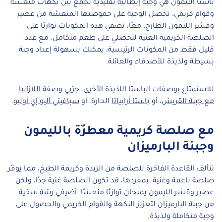
باستا الليمون هي وجبة إيطالية تقليدية تجمع بين نكهات منعشة
وقوام كريمي. تحصل الوجبة على حموضتها المنعشة من عصير
وقشر الليمون الطازج. معًا، تضفي هذه المكونات توازنًا على
الصلصة الكريمية الغنية لتحصلي على طعم متكامل. مع عدد
قليل فقط من المكونات الرئيسية، يمكنك بسهولة إعداد وجبة
بسيطة ولذيذة للأصدقاء والعائلة.
للاستمتاع بوصفات الباستا اللذيذة الأخرى، جرّبي وصفة
اللازانيا
مع جبنة القريش
، أو
باستا أرابياتا
الحارة، أو
سباغيتي آليو إي أوليو
.
مع صلصة كريمية معطرّة بالليمون
وجبنة البارميزان
تتألف القاعدة الفاخرة للصلصة من الزبدة وكريمة الطبخ، مما يوفّر
صلصة ناعمة وغنية. بمفردها، قد تكون الصلصة غنية جدًا، ولكن
عصير وقشر الليمون يمنحان توازنًا منعشًا. أضيفي رشة سخية
من جبنة البارميزان لتعزيز النكهة والقوام الكريمي والحصول على
وجبة متكاملة ولذيذة.