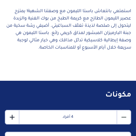
استمتعي بانتعاش باستا الليمون مع وصفتنا الشهية! يمتزج
عصير الليمون الطازج مع كريمة الطبخ من بوك الغنية والزبدة
ليتحول إلى صلصة لذيذة تغلّف السباغيتي. أضيفي رشة سخية من
جبنة البارميزان المبشور لمذاق كريمي رائع. باستا الليمون هي
وصفة إيطالية كلاسيكية تدلّل مذاقك وهي خيار مثالي لوجبة
سريعة خلال أيام الأسبوع أو للمناسبات الخاصة.
مكونات
4 أفراد