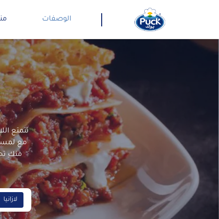
الوصفات
من
تتمتع الل
مع لمسة ا
منكِ تحض
لازانيا