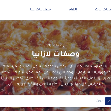
تجات بوك
إلهام
معلومات عنا
وصفات بوك
وصفات لازانيا
ازانيا بمذاق ساحر يجذب أي شخص يتذوقها لتناول المزيد والمزيد منها ب
لموزاريلا الغنية على الوجه، التي تذوب في الفم بمجرد تناولها، سيطلب
ير لازانيا على العشاء يومياً، لذا جمعنا لكِ ألذ الطرق لتحضير اللازاني
مبتكرة في كل مرة، وبنفس الطعم الغني واللذيذ، جربيها الآن!
Remove Tag