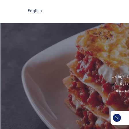
English
لا توقف،
 أولادكِ
ا بلمسة