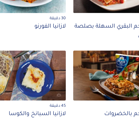
30 دقيقة
للحم البقري السهلة بصلصة
لازانيا الفورنو
45 دقيقة
لحم بالخضروات
لازانيا السبانخ والكوسا