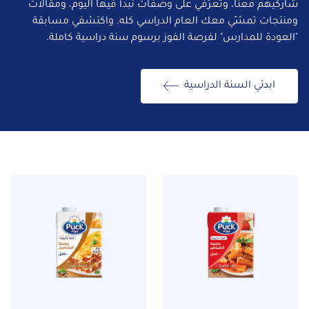
شاركيهم معنا، وتعرّفي على وصفات نبدأ فيها اليوم، ومقالات
ومنتجات تمشّي معك العام الدراسي كله. واكتشفي مسابقة
"العودة للمدارس" لفرصة الفوز برسوم سنة دراسية كاملة.
ابدئي السنة الدراسية