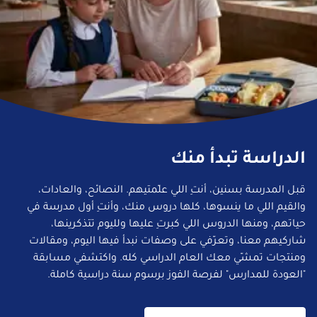
الدراسة تبدأ منك
قبل المدرسة بسنين، أنتِ اللي علّمتيهم. النصائح، والعادات،
والقيم اللي ما ينسوها، كلها دروس منك، وأنتِ أول مدرسة في
حياتهم، ومنها الدروس اللي كبرتِ عليها ولليوم تتذكرينها،
شاركيهم معنا، وتعرّفي على وصفات نبدأ فيها اليوم، ومقالات
ومنتجات تمشّي معك العام الدراسي كله. واكتشفي مسابقة
"العودة للمدارس" لفرصة الفوز برسوم سنة دراسية كاملة.