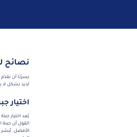
نصائح لت
يسرّنا أن نقدّ
لذيذ بشكل لا ي
اختيار جب
يُعد اختيار جبنة
القول أن جبنة ا
الأفضل. تُبشر 