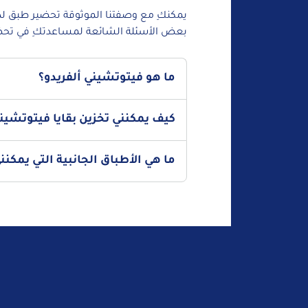
يمكنكِ مع وصفتنا الموثوقة تحضير طبق لذيذ
بعض الأسئلة الشائعة لمساعدتكِ في تحضي
ما هو فيتوتشيني ألفريدو؟
فيتوتشيني ألفريدو هو طبق باستا إيطالي كلا
كيف يمكنني تخزين بقايا فيتوتشيني
فيتوتشيني وصلصة ألفريدو غنية وكريمية، والتي ت
من أن أصوله تعود إلى إيطاليا، إلا أن الطبق شه
لتخزين بقايا فيتوتشيني ألفريدو والحفاظ على ن
ما هي الأطباق الجانبية التي يمكن
تصل إلى ثلاثة أيام. وعندما ترغبين في تناولها، 
إذا لزم الأمر، وحرّكي جيدًا لاستعادة القوام الكري
يمكنكِ تقديم فيتوتشيني ألفريدو مع أطباق ج
للحصول على تباين منعش في القوام. يمكنكِ أي
الكريمية، مما يضيف لها قرمشة شهية ونكهة 