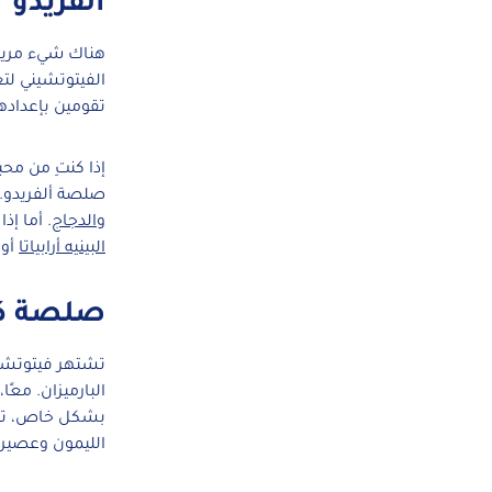
ألفريدو
هناك شيء مريح 
الفيتوتشيني لتع
تقومين بإعداده
إذا كنتِ من مح
صلصة ألفريدو. 
والدجاج
. أما إذ
البينيه أرابياتا
أو
صلصة كري
تشتهر فيتوتشين
البارميزان. معًا
بشكل خاص، تضي
الليمون وعصيره