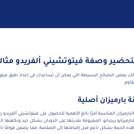
حضير وصفة فيتوتشيني ألفريدو مثالي
م لكِ بعض النصائح البسيطة التي يمكن أن تساعدكِ في إعداد طبق فيتو
قاوم.
نة بارميزان أصلية
 البارميزان المناسبة أمرًا بالغ الأهمية للحصول على فيتوتشيني ألفريدو را
لبارميزانو ريجيانو، المعروفة بقدرتها على الذوبان بشكل جيد ونكهتها الغ
هذه الجبنة بشكل ناعم قبل إضافتها إلى الصلصة، مما يضمن قوامًا ناع