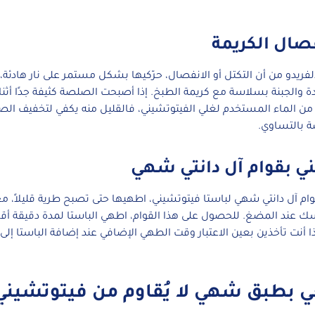
فصال الكريمة
فريدو من أن التكتل أو الانفصال، حرّكيها بشكل مستمر على نار هادئة
دة والجبنة بسلاسة مع كريمة الطبخ. إذا أصبحت الصلصة كثيفة جدًا أثن
 من الماء المستخدم لغلي الفيتوتشيني، فالقليل منه يكفي لتخفيف ال
ة بالتساوي.
ي بقوام آل دانتي شهي
م آل دانتي شهي لباستا فيتوتشيني، اطهيها حتى تصبح طرية قليلاً، م
ك عند المضغ. للحصول على هذا القوام، اطهي الباستا لمدة دقيقة أ
ا أنت تأخذين بعين الاعتبار وقت الطهي الإضافي عند إضافة الباستا إل
 بطبق شهي لا يُقاوم من فيتوتشيني