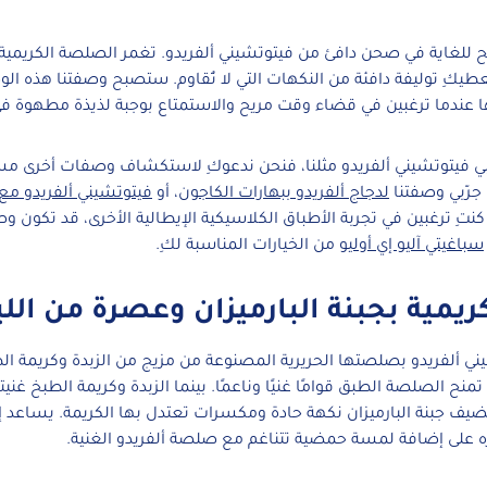
للغاية في صحن دافئ من فيتوتشيني ألفريدو. تغمر الصلصة الكريمية
طيكِ توليفة دافئة من النكهات التي لا تُقاوم. ستصبح وصفتنا هذه الو
ا عندما ترغبين في قضاء وقت مريح والاستمتاع بوجبة لذيذة مطهوة في
بي فيتوتشيني ألفريدو مثلنا، فنحن ندعوكِ لاستكشاف وصفات أخرى م
جرّبي وصفتنا
لدجاج ألفريدو ببهارات الكاجون
، أو
فيتوتشيني ألفريدو مع 
ا كنتِ ترغبين في تجربة الأطباق الكلاسيكية الإيطالية الأخرى، قد تكون 
سباغيتي آليو إي أوليو
من الخيارات المناسبة لكِ.
مية بجبنة البارميزان وعصرة من الل
ي ألفريدو بصلصتها الحريرية المصنوعة من مزيج من الزبدة وكريمة ال
، تمنح الصلصة الطبق قوامًا غنيًا وناعمًا. بينما الزبدة وكريمة الطبخ غني
ف جبنة البارميزان نكهة حادة ومكسرات تعتدل بها الكريمة. يساعد
 على إضافة لمسة حمضية تتناغم مع صلصة ألفريدو الغنية.