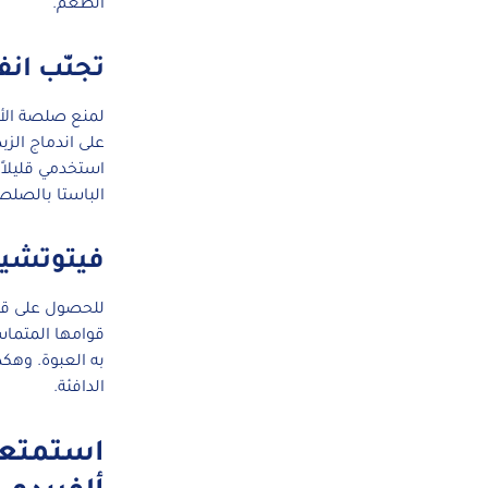
الطعم.
تجنّب ان
لمنع صلصة الأل
على اندماج الزب
استخدمي قليلاً
الباستا بالصلص
فيتوتشين
للحصول على قوا
قوامها المتماس
به العبوة. وهكذ
الدافئة.
استمتعي