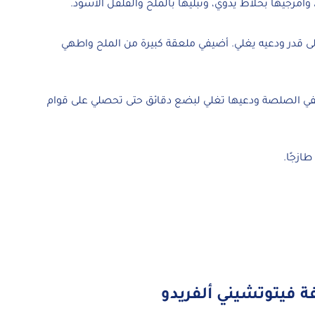
وامزجيها بخلاط يدوي، وتبّليها بالملح والفلفل الأسود.
لى قدر ودعيه يغلي. أضيفي ملعقة كبيرة من الملح واطهي
ضيفي الصلصة ودعيها تغلي لبضع دقائق حتى تحصلي على قوام
ازجًا.
 فيتوتشيني ألفريدو