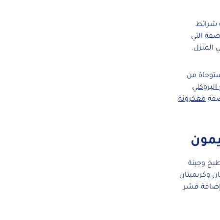
 شرائط
صفة التي
 المنزل.
ستوحاة من
البروكلي
وصفة
معكرونة
يمون
طبخ وجبنة
تان وكريميتان
 إضافة قشر