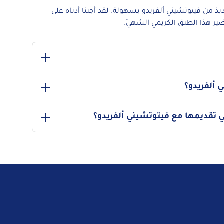
 من فيتوتشيني ألفريدو بسهولة. لقد أجبنا أدناه على
ر هذا الطبق الكريمي الشهيّ.
سيكي معروف ومحبوب لبساطته ونكهاته الفاخرة. يتكون من باستا
 ألفريدو؟
تكون عادةً من الزبدة وكريمة الطبخ وجبنة البارميزان. على الرغم
ير جدًا في أمريكا وهناك العديد من الطرق المختلفة لإعداده.
كهتها الطازجة، ضعيها في وعاء محكم الإغلاق في الثلاجة لمدة
ني تقديمها مع فيتوتشيني ألفريدو؟
سخّني الباستا ببطء على النار، مع إضافة القليل من الحليب أو الماء
مي.
انبية خفيفة مثل سلطة خضراء مقرمشة أو خضروات على البخار
ضًا تقديم خبز الثوم الذي يتماشى بشكل جيد مع صلصة الباستا
إضافية.