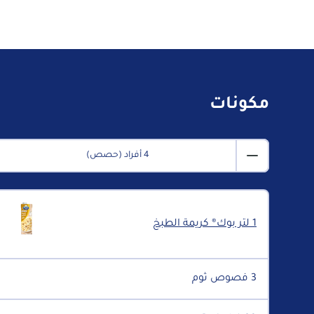
مكونات
4 أفراد (حصص)
1 لتر بوك® كريمة الطبخ
3 فصوص ثوم