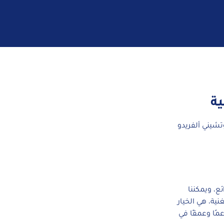
ة
تشيني ألفريدو
ئع، ويمكننا
نية، هي الخيار
مًا وعمقًا في